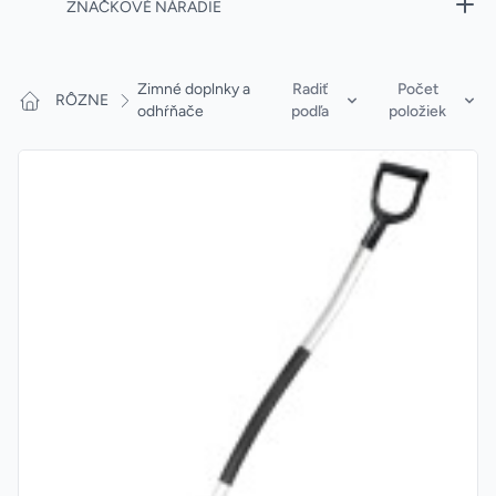
ZNAČKOVÉ NÁRADIE
Products
Zimné doplnky a
Radiť
Počet
RÔZNE
odhŕňače
podľa
položiek