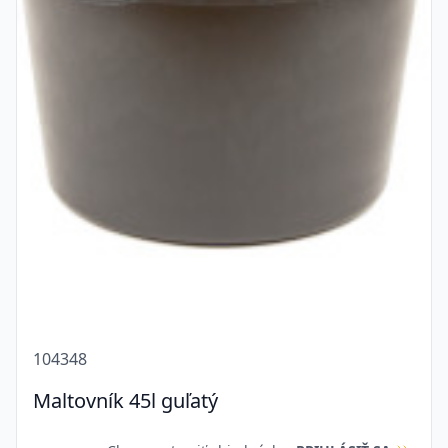
104348
Maltovník 45l guľatý