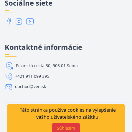
Sociálne siete
Kontaktné informácie
Pezinská cesta 30, 903 01 Senec
+421 911 099 395
obchod@ven.sk
Táto stránka používa cookies na vylepšenie
vášho užívateľského zážitku.
2023 VENSK s.r.o. Všetky práva vyhradené.
Súhlasím
Made with
in Slovakia