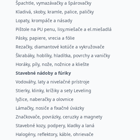
Špachtle, vymazávačky a špárovačky
Kladivá, skoby, kramle, palice, paličky
Lopaty, krompáče a násady
Pištole na PU penu, lisy,miešače a el.miešadlá
Pásky, papiere, vrecia a fólie
Rezačky, diamantové kotúče a vykružovače
Škrabáky, hoblíky, hladítka, povrchy a vaničky
Horáky, píly, nože, nožnice a kliešte
Stavebné nádoby a fúriky
Vodováhy, laty a nivelačné prístroje
Stierky, klinky, krížiky a sety Leveling
lyžice, naberačky a olovnice
Lámačky, nosiče a fixačné úväzky
Značkovače, povrázky, ceruzky a magnety
Stavebné kozy, podpery, kladky a laná
Halogény, reflektory, káble, ohrievače