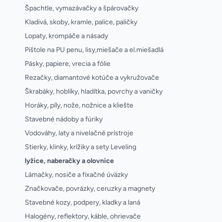
Špachtle, vymazávačky a špárovačky
Kladivá, skoby, kramle, palice, paličky
Lopaty, krompáče a násady
Pištole na PU penu, lisy,miešače a el.miešadlá
Pásky, papiere, vrecia a fólie
Rezačky, diamantové kotúče a vykružovače
Škrabáky, hoblíky, hladítka, povrchy a vaničky
Horáky, píly, nože, nožnice a kliešte
Stavebné nádoby a fúriky
Vodováhy, laty a nivelačné prístroje
Stierky, klinky, krížiky a sety Leveling
lyžice, naberačky a olovnice
Lámačky, nosiče a fixačné úväzky
Značkovače, povrázky, ceruzky a magnety
Stavebné kozy, podpery, kladky a laná
Halogény, reflektory, káble, ohrievače