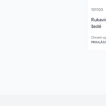
101103
Rukavi
šedé
Chcem vyt
PRIHLÁSI