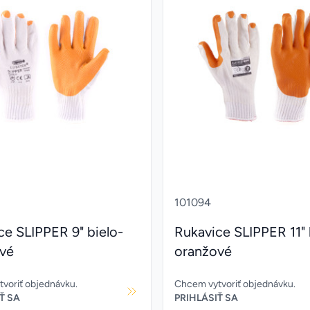
101094
ce SLIPPER 9" bielo-
Rukavice SLIPPER 11" 
vé
oranžové
voriť objednávku.
Chcem vytvoriť objednávku.
Ť SA
PRIHLÁSIŤ SA