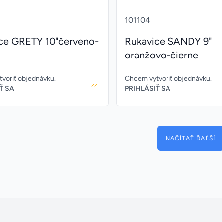
101104
ce GRETY 10"červeno-
Rukavice SANDY 9"
oranžovo-čierne
voriť objednávku.
Chcem vytvoriť objednávku.
Ť SA
PRIHLÁSIŤ SA
NAČÍTAŤ ĎAĽŠÍ